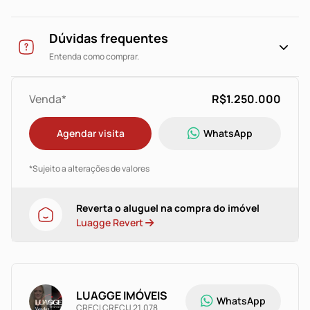
As imagens apresentadas são apenas uma
representação visual para ajudar na compreensão do
empreendimento, não representando exatamente o
Dúvidas frequentes
produto final.Venha conhecer
Entenda como comprar.
Venda*
R$1.250.000
Agendar visita
WhatsApp
*Sujeito a alterações de valores
Reverta o aluguel na compra do imóvel
Luagge Revert
LUAGGE IMÓVEIS
WhatsApp
CRECI CRECIJ 21.078