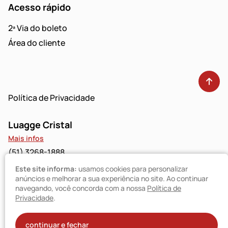
Acesso rápido
2ª Via do boleto
Área do cliente
Política de Privacidade
Luagge Cristal
Mais infos
(51) 3268-1888
Este site informa:
usamos cookies para personalizar
Luagge Bravo
anúncios e melhorar a sua experiência no site. Ao continuar
navegando, você concorda com a nossa
Política de
Mais infos
Privacidade
.
(51) 3094-9480
© Luagge 2025
continuar e fechar