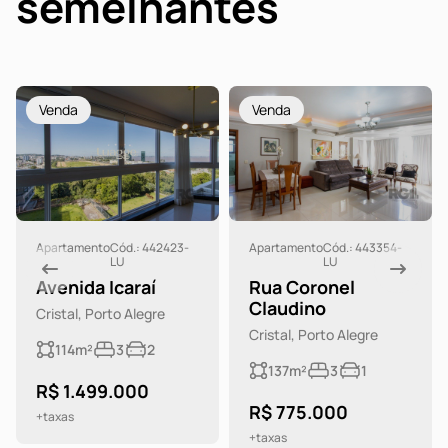
semelhantes
Venda
Venda
Apartamento
Cód.: 442423-
Apartamento
Cód.: 443354-
LU
LU
Avenida Icaraí
Rua Coronel
Claudino
Cristal, Porto Alegre
Cristal, Porto Alegre
114m²
3
2
137m²
3
1
R$ 1.499.000
R$ 775.000
+taxas
+taxas