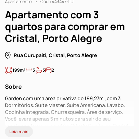
Apartamento
Cód.: 443447-LU
Apartamento com 3
quartos para comprar em
Cristal, Porto Alegre
Rua Curupaiti, Cristal, Porto Alegre
199m²
3
3
2
Sobre
Garden com uma área privativa de 199,27m , com 3
Dormitórios. Suíte Master. Suíte Americana. Lavabo.
Cozinha integrada. Churrasqueira. Área de serviço.
Você levará apenas 5 minutos para sair do seu
apartamento e chegar até a Orla do Guaíba no Pontal
Leia mais
Shopping ou no Barra Shopping Sul.