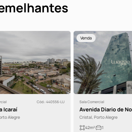
semelhantes
Venda
l
Cód.: 440556-LU
Sala Comercial
C
caraí
Avenida Diario de Noti
o Alegre
Cristal, Porto Alegre
42m²
1