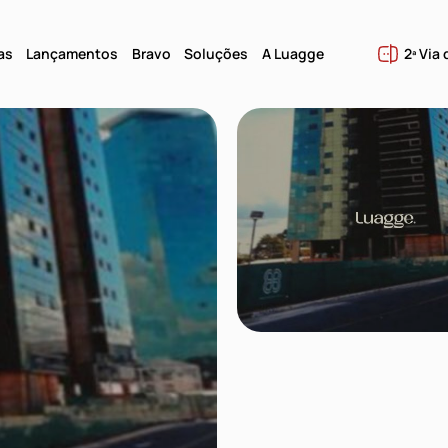
as
Lançamentos
Bravo
Soluções
A Luagge
2ª Via