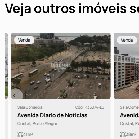
Veja outros imóveis 
Venda
Venda
Sala Comercial
Cód.: 435074-LU
Sala Comercia
Avenida Diario de Noticias
Avenida I
Cristal, Porto Alegre
Cristal, Port
41m²
38m²