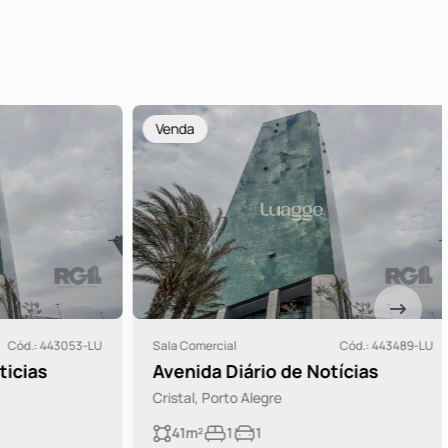
Venda
ód.: 443053-LU
Sala Comercial
Cód.: 443489-LU
cias
Avenida Diário de Notícias
Cristal, Porto Alegre
41m²
1
1