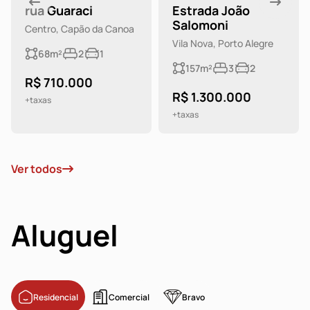
rua Guaraci
Estrada João
Salomoni
Centro, Capão da Canoa
Vila Nova, Porto Alegre
68m²
2
1
157m²
3
2
R$ 710.000
R$ 1.300.000
+taxas
+taxas
Ver todos
Aluguel
Residencial
Comercial
Bravo