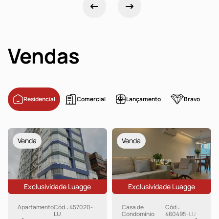
Vendas
Residencial
Comercial
Lançamento
Bravo
Venda
Venda
Exclusividade Luagge
Exclusividade Luagge
Apartamento
Cód.: 457020-
Casa de
Cód.:
LU
Condomínio
460495-LU