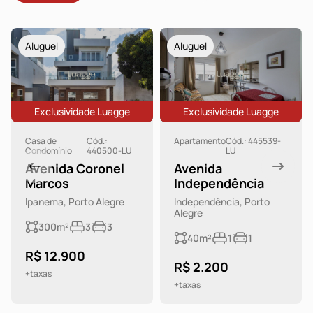
Aluguel
Aluguel
Exclusividade Luagge
Exclusividade Luagge
Casa de
Cód.:
Apartamento
Cód.: 445539-
Condomínio
440500-LU
LU
Avenida Coronel
Avenida
Marcos
Independência
Ipanema, Porto Alegre
Independência, Porto
Alegre
300m²
3
3
40m²
1
1
R$ 12.900
R$ 2.200
+taxas
+taxas