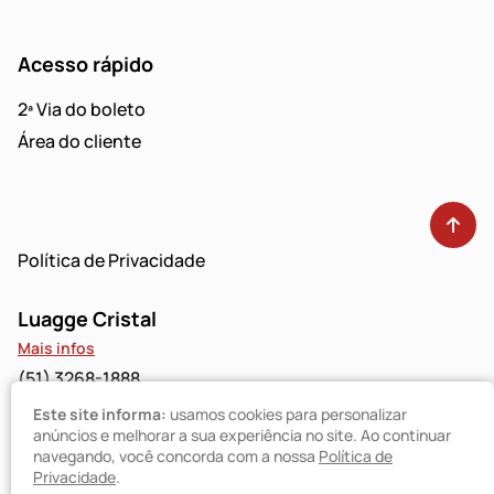
Acesso rápido
2ª Via do boleto
Área do cliente
Política de Privacidade
Luagge Cristal
Mais infos
(51) 3268-1888
Este site informa:
usamos cookies para personalizar
Luagge Bravo
anúncios e melhorar a sua experiência no site. Ao continuar
navegando, você concorda com a nossa
Política de
Mais infos
Privacidade
.