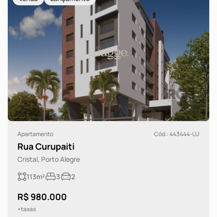
Apartamento
Cód.: 443444-LU
Rua Curupaiti
Cristal, Porto Alegre
113m²
3
2
R$ 980.000
+taxas