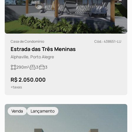
Casa de Condomínio
Cód.: 438651-LU
Estrada das Três Meninas
Alphaville, Porto Alegre
290m²
3
3
R$ 2.050.000
+taxas
Venda
Lançamento