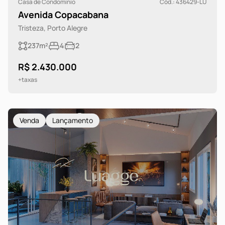
Casa de Condomínio
Cód.: 436429-LU
Avenida Copacabana
Tristeza, Porto Alegre
237m²
4
2
R$ 2.430.000
+taxas
Venda
Lançamento