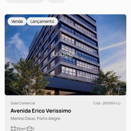
Venda
Lançamento
Sala Comercial
Cód.: 261069-LU
Avenida Erico Verissimo
Menino Deus, Porto Alegre
35m²
1