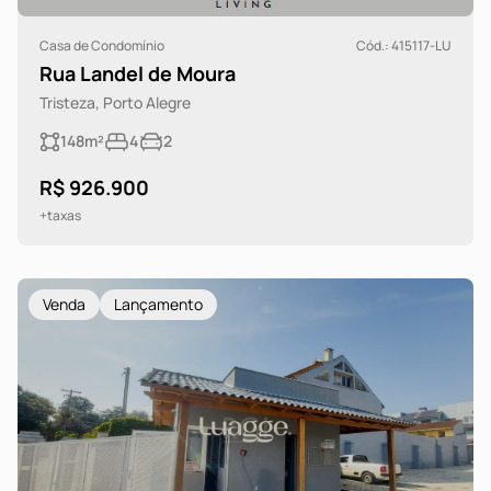
Casa de Condomínio
Cód.: 415117-LU
Rua Landel de Moura
Tristeza, Porto Alegre
148m²
4
2
R$ 926.900
+taxas
Venda
Lançamento