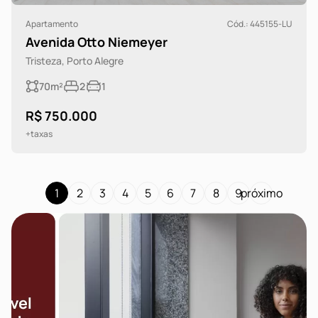
Apartamento
Cód.: 445155-LU
Avenida Otto Niemeyer
Tristeza, Porto Alegre
70m²
2
1
R$ 750.000
+taxas
1
2
3
4
5
6
7
8
9
próximo