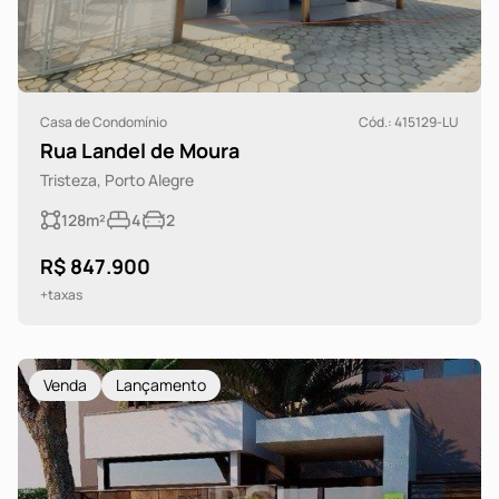
Casa de Condomínio
Cód.: 415129-LU
Rua Landel de Moura
Tristeza, Porto Alegre
128m²
4
2
R$ 847.900
+taxas
Venda
Lançamento