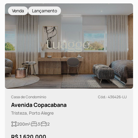
Venda
Lançamento
Casa de Condomínio
Cód.: 436426-LU
Avenida Copacabana
Tristeza, Porto Alegre
200m²
3
2
R$ 1.620.000