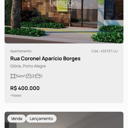
Apartamento
Cód.: 435737-LU
Rua Coronel Aparício Borges
Glória, Porto Alegre
54m²
2
1
R$ 400.000
+taxas
Venda
Lançamento